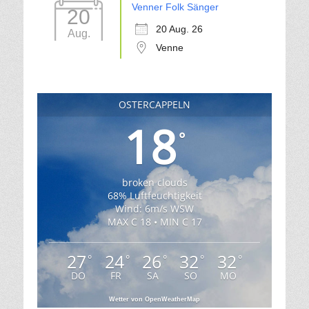
Venner Folk Sänger
20
20 Aug. 26
Aug.
Venne
OSTERCAPPELN
18
°
broken clouds
68% Luftfeuchtigkeit
Wind: 6m/s WSW
MAX C 18 • MIN C 17
27
24
26
32
32
°
°
°
°
°
DO
FR
SA
SO
MO
Wetter von OpenWeatherMap