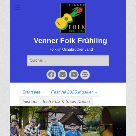
Venner Folk Frühling
Folk im Osnabrücker Land
Suche
für:
Facebook
Email
YouTube
Website
Startseite
»
Festival 2025 Musiker
»
Inisheer – Irish Folk & Show Dance