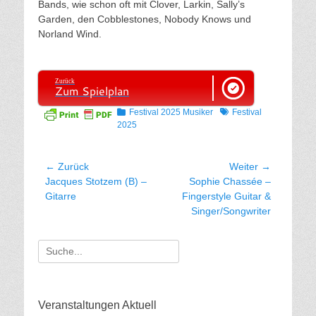
Bands, wie schon oft mit Clover, Larkin, Sally’s
Garden, den Cobblestones, Nobody Knows und
Norland Wind.
Zurück
Zum Spielplan
Kategorien
Tags
Festival 2025 Musiker
Festival
2025
Beitragsnavigation
← Zurück
Weiter →
Vorhergehender
Nächster
Jacques Stotzem (B) –
Sophie Chassée –
Beitrag:
Beitrag:
Gitarre
Fingerstyle Guitar &
Singer/Songwriter
Suche
für:
Veranstaltungen Aktuell