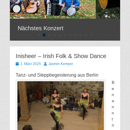
Nächstes Konzert
•
•
•
•
•
•
•
•
•
•
•
t
Gepostet
am
Von
Hilde
Inisheer – Irish Folk & Show Dance
er
Gatzweiler
Gepostet
Autor
1. März 2025
Jasmin Kemper
am
Tanz- und Steppbegeisterung aus Berlin
B
e
n
a
n
n
t
n