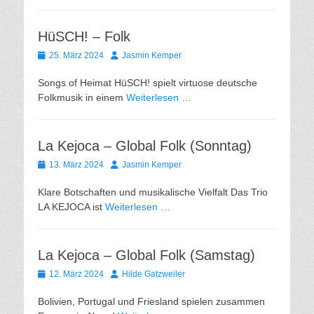
HüSCH! – Folk
Gepostet
Autor
25. März 2024
Jasmin Kemper
am
Songs of Heimat HüSCH! spielt virtuose deutsche
Folkmusik in einem
Weiterlesen …
La Kejoca – Global Folk (Sonntag)
Gepostet
Autor
13. März 2024
Jasmin Kemper
am
Klare Botschaften und musikalische Vielfalt Das Trio
LA KEJOCA ist
Weiterlesen …
La Kejoca – Global Folk (Samstag)
Gepostet
Autor
12. März 2024
Hilde Gatzweiler
am
Bolivien, Portugal und Friesland spielen zusammen