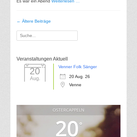
Es war ein Abend
Weiterlesen …
Beitragsnavigation
←
Ältere Beiträge
Suche
für:
Veranstaltungen Aktuell
Venner Folk Sänger
20
20 Aug. 26
Aug.
Venne
OSTERCAPPELN
20
°