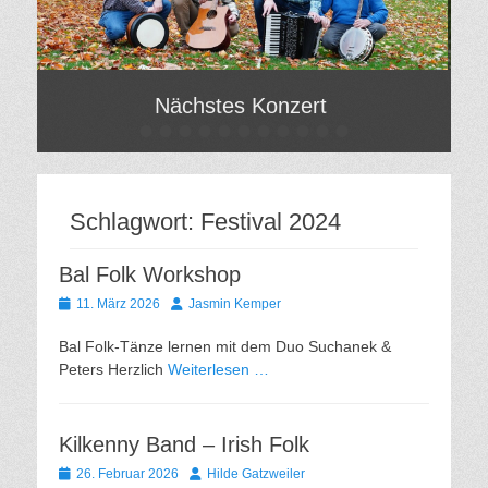
Nächstes Konzert
•
•
•
•
•
•
•
•
•
•
•
Gepostet
Gep
am
am
Von
Von
Hilde
Hil
Schlagwort:
Festival 2024
Gatzweiler
Gat
Bal Folk Workshop
Gepostet
Autor
11. März 2026
Jasmin Kemper
am
Bal Folk-Tänze lernen mit dem Duo Suchanek &
Peters Herzlich
Weiterlesen …
Kilkenny Band – Irish Folk
Gepostet
Autor
26. Februar 2026
Hilde Gatzweiler