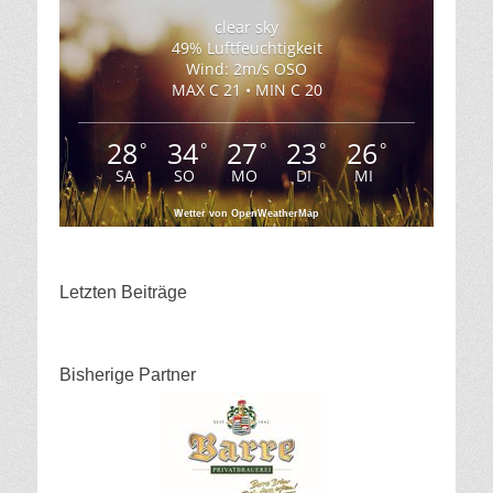
clear sky
49% Luftfeuchtigkeit
Wind: 2m/s OSO
MAX C 21 • MIN C 20
28
34
27
23
26
°
°
°
°
°
SA
SO
MO
DI
MI
Wetter von OpenWeatherMap
Letzten Beiträge
Bisherige Partner