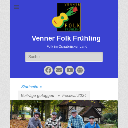
Venner Folk Frühling
Folk im Osnabrücker Land
Suche
für:
Facebook
Email
YouTube
Website
Startseite
»
Beiträge getagged »
Festival 2024