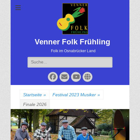
Venner Folk Frühling
Folk im Osnabrücker Land
Suche
für:
Facebook
Email
YouTube
Website
Startseite
»
Festival 2023 Musiker
»
Finale 2026