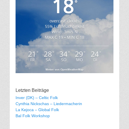
18
°
overcast clouds
55% Luftfeuchtigkeit
Wind: 3m/s N
MAX C 19 • MIN C 18
21
28
34
29
24
°
°
°
°
°
FR
SA
SO
MO
DI
Wetter von OpenWeatherMap
Letzten Beiträge
Inver (DK) – Celtic Folk
Cynthia Nickschas – Liedermacherin
La Kejoca – Global Folk
Bal Folk Workshop