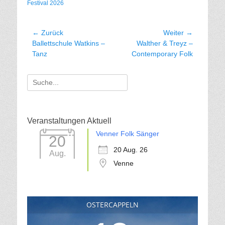
Festival 2026
Beitragsnavigation
← Zurück
Weiter →
Vorhergehender
Nächster
Ballettschule Watkins –
Walther & Treyz –
Beitrag:
Beitrag:
Tanz
Contemporary Folk
Suche
für:
Veranstaltungen Aktuell
Venner Folk Sänger
20
20 Aug. 26
Aug.
Venne
OSTERCAPPELN