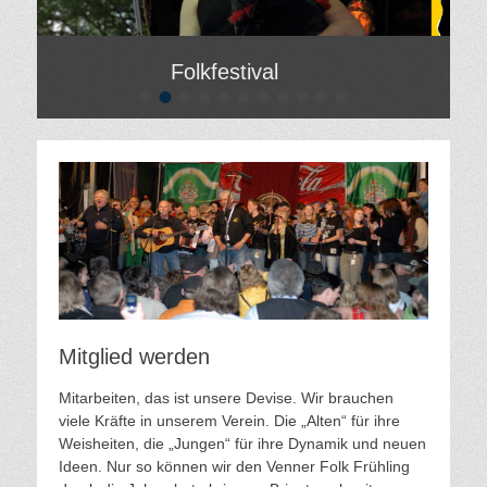
Folkfestival
D
•
•
•
•
•
•
•
•
•
•
•
Gepostet
Gepost
am
am
Von
Von
Hilde
Hilde
Gatzweiler
Gatzwei
Mitglied werden
Mitarbeiten, das ist unsere Devise. Wir brauchen
viele Kräfte in unserem Verein. Die „Alten“ für ihre
Weisheiten, die „Jungen“ für ihre Dynamik und neuen
Ideen. Nur so können wir den Venner Folk Frühling