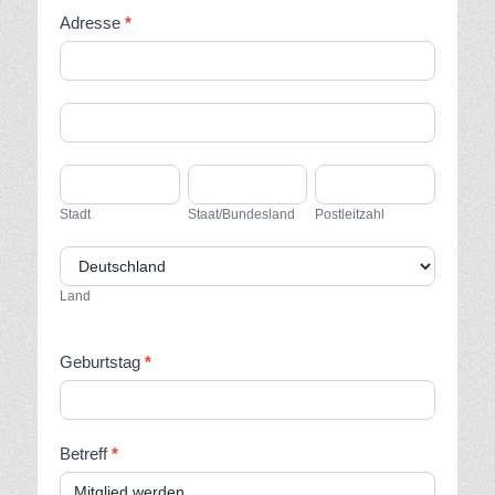
Adresse
*
Adresse
Adresse
Stadt
Staat/Bundesland
Postleitzahl
Stadt
Staat/Bundesland
Postleitzahl
Land
Land
Geburtstag
*
Betreff
*