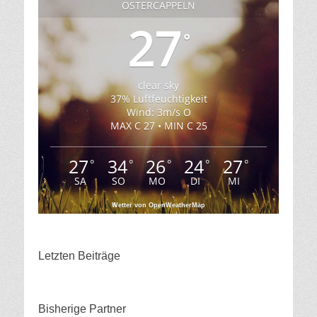
OSTERCAPPELN
27
°
clear sky
37% Luftfeuchtigkeit
Wind: 3m/s O
MAX C 27 • MIN C 25
27
34
26
24
27
°
°
°
°
°
SA
SO
MO
DI
MI
Wetter von OpenWeatherMap
Letzten Beiträge
Bisherige Partner