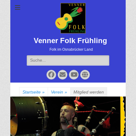
Venner Folk Frühling
Folk im Osnabrücker Land
Suche
für:
Facebook
Email
YouTube
Website
Startseite
»
Verein
»
Mitglied werden