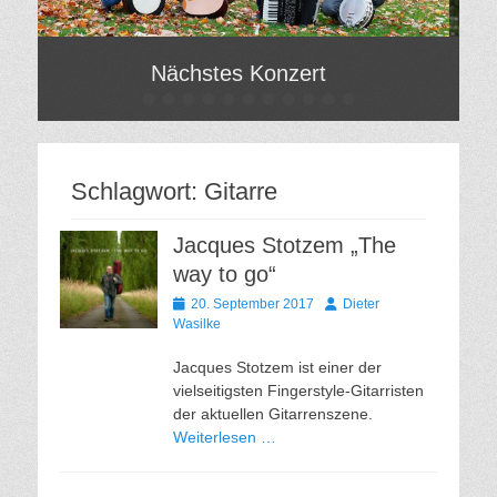
Nächstes Konzert
•
•
•
•
•
•
•
•
•
•
•
Gepostet
Gepo
am
am
Von
Von
Hilde
Hild
Schlagwort:
Gitarre
Gatzweiler
Gatz
Jacques Stotzem „The
way to go“
Gepostet
Autor
20. September 2017
Dieter
am
Wasilke
Jacques Stotzem ist einer der
vielseitigsten Fingerstyle-Gitarristen
der aktuellen Gitarrenszene.
Weiterlesen …