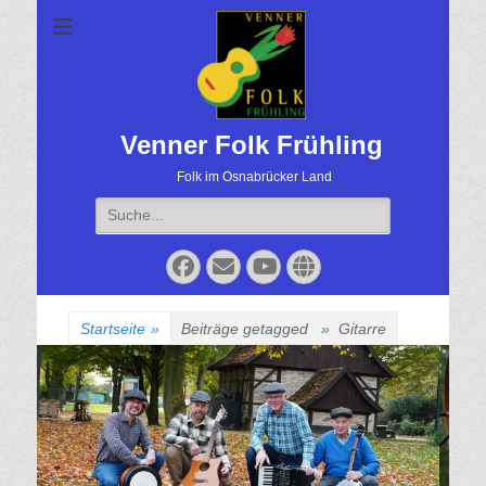
Venner Folk Frühling
Folk im Osnabrücker Land
Suche
für:
Facebook
Email
YouTube
Website
Startseite
»
Beiträge getagged »
Gitarre