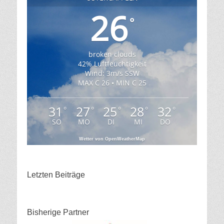
26
°
broken clouds
42% Luftfeuchtigkeit
Wind: 3m/s SSW
MAX C 26 • MIN C 25
31
27
25
28
32
°
°
°
°
°
SO
MO
DI
MI
DO
Wetter von OpenWeatherMap
Letzten Beiträge
Bisherige Partner