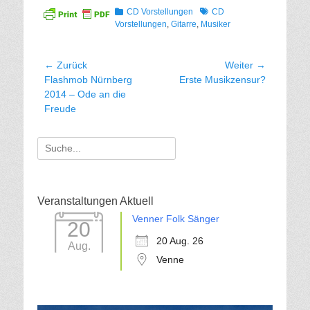
Kategorien
Tags
CD Vorstellungen
CD
Vorstellungen
,
Gitarre
,
Musiker
Beitragsnavigation
← Zurück
Weiter →
Vorhergehender
Nächster
Flashmob Nürnberg
Erste Musikzensur?
Beitrag:
Beitrag:
2014 – Ode an die
Freude
Suche
für:
Veranstaltungen Aktuell
Venner Folk Sänger
20
20 Aug. 26
Aug.
Venne