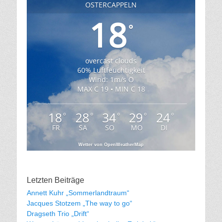
OSTERCAPPELN
18
°
overcast clouds
60% Luftfeuchtigkeit
Wind: 1m/s O
MAX C 19 • MIN C 18
18
28
34
29
24
°
°
°
°
°
FR
SA
SO
MO
DI
Wetter von OpenWeatherMap
Letzten Beiträge
Annett Kuhr „Sommerlandtraum“
Jacques Stotzem „The way to go“
Dragseth Trio „Drift“