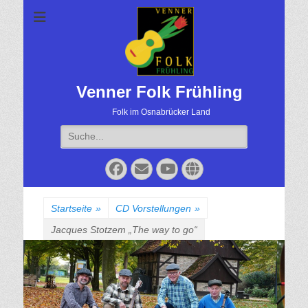
Venner Folk Frühling
Folk im Osnabrücker Land
Suche
für:
Facebook
Email
YouTube
Website
Startseite
»
CD Vorstellungen
»
Jacques Stotzem „The way to go“