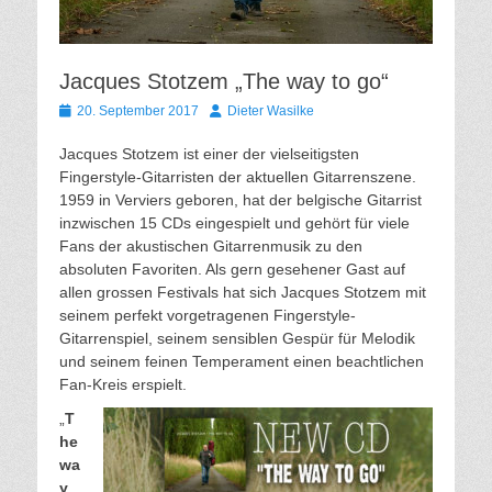
Jacques Stotzem „The way to go“
Gepostet
Autor
20. September 2017
Dieter Wasilke
am
Jacques Stotzem ist einer der vielseitigsten
Fingerstyle-Gitarristen der aktuellen Gitarrenszene.
1959 in Verviers geboren, hat der belgische Gitarrist
inzwischen 15 CDs eingespielt und gehört für viele
Fans der akustischen Gitarrenmusik zu den
absoluten Favoriten. Als gern gesehener Gast auf
allen grossen Festivals hat sich Jacques Stotzem mit
seinem perfekt vorgetragenen Fingerstyle-
Gitarrenspiel, seinem sensiblen Gespür für Melodik
und seinem feinen Temperament einen beachtlichen
Fan-Kreis erspielt.
„
T
he
wa
y