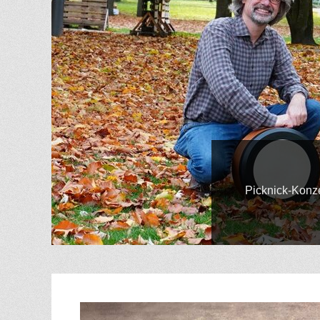
Gepostet
Picknick-Konzert im Linnen
am
Von
Hilde
Gatzweiler