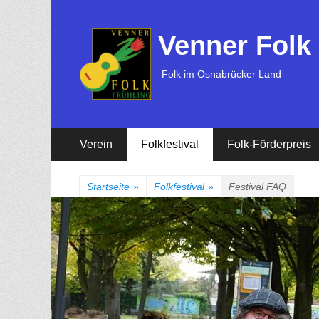
Venner Folk
Folk im Osnabrücker Land
Erstes
Zum
Verein
Folkfestival
Folk-Förderpreis
Inhalt:
Menü
Startseite
»
Folkfestival
»
Festival FAQ