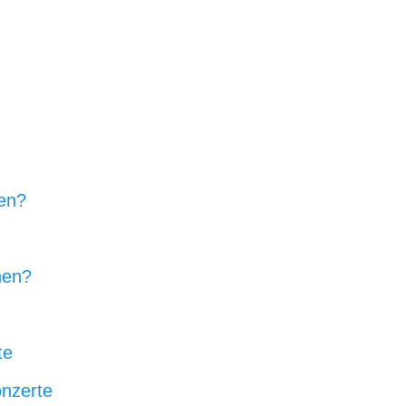
en?
hen?
te
onzerte