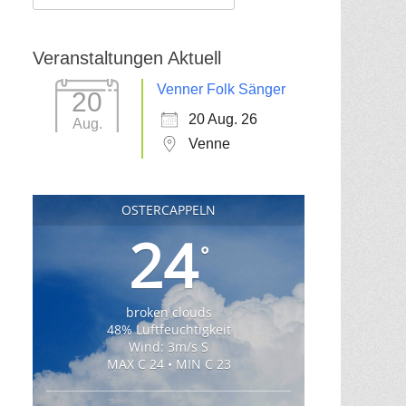
für:
Veranstaltungen Aktuell
Venner Folk Sänger
20
20 Aug. 26
Aug.
Venne
OSTERCAPPELN
24
°
broken clouds
48% Luftfeuchtigkeit
Wind: 3m/s S
MAX C 24 • MIN C 23