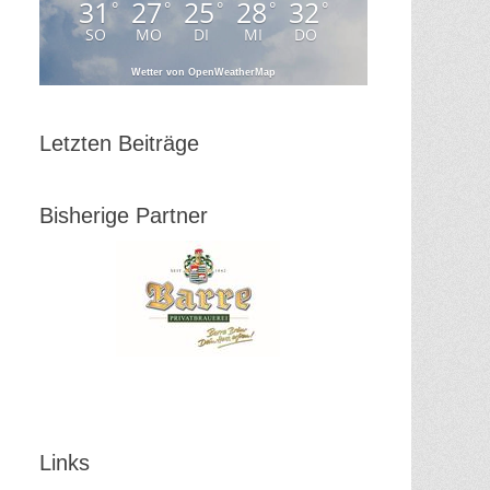
31
27
25
28
32
°
°
°
°
°
SO
MO
DI
MI
DO
Wetter von OpenWeatherMap
Letzten Beiträge
Bisherige Partner
Links