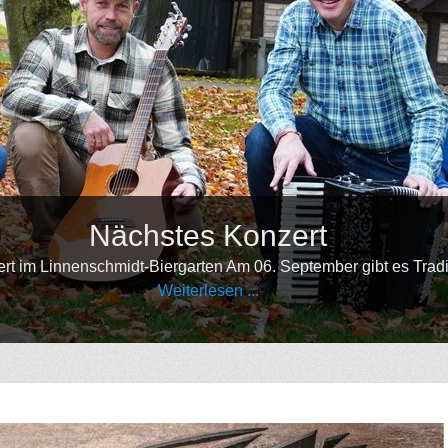
Nächstes Konzert
schmidt-Biergarten Am 06. September gibt es Traditional Irish
Weiterlesen ...
•
•
•
•
•
•
•
•
•
•
•