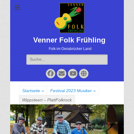
Venner Folk Frühling
Folk im Osnabrücker Land
Suche
für:
Facebook
Email
YouTube
Website
Startseite
»
Festival 2023 Musiker
»
Wippsteert – PlattFolkrock