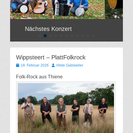
Nächstes Konzert
•
•
•
•
•
•
•
•
•
•
•
ostet
Gepostet
am
Von
e
Hilde
Wippsteert – PlattFolkrock
weiler
Gatzweiler
Gepostet
Autor
18. Februar 2026
Hilde Gatzweiler
am
Folk-Rock aus Thiene