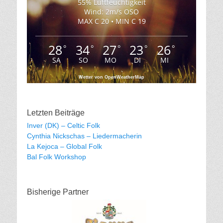
55% Luftfeuchtigkeit
Wind: 2m/s OSO
MAX C 20 • MIN C 19
28
34
27
23
26
°
°
°
°
°
SA
SO
MO
DI
MI
Wetter von OpenWeatherMap
Letzten Beiträge
Inver (DK) – Celtic Folk
Cynthia Nickschas – Liedermacherin
La Kejoca – Global Folk
Bal Folk Workshop
Bisherige Partner