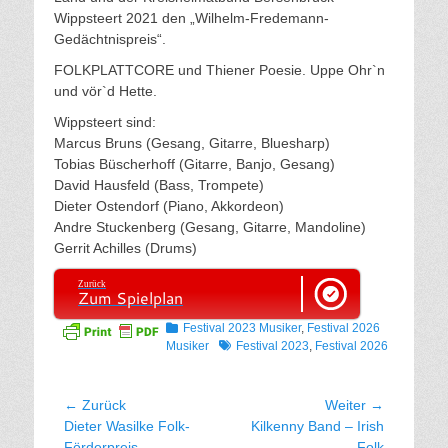
Wippsteert 2021 den „Wilhelm-Fredemann-
Gedächtnispreis“.
FOLKPLATTCORE und Thiener Poesie. Uppe Ohr`n
und vör`d Hette.
Wippsteert sind:
Marcus Bruns (Gesang, Gitarre, Bluesharp)
Tobias Büscherhoff (Gitarre, Banjo, Gesang)
David Hausfeld (Bass, Trompete)
Dieter Ostendorf (Piano, Akkordeon)
Andre Stuckenberg (Gesang, Gitarre, Mandoline)
Gerrit Achilles (Drums)
Zurück
Zum Spielplan
Kategorien
Festival 2023 Musiker
,
Festival 2026
Tags
Musiker
Festival 2023
,
Festival 2026
Beitragsnavigation
← Zurück
Weiter →
Vorhergehender
Nächster
Dieter Wasilke Folk-
Kilkenny Band – Irish
Beitrag:
Beitrag:
Förderpreis –
Folk