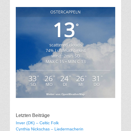
OSTERCAPPELN
13
°
scattered clouds
74% Luftfeuchtigkeit
Wind: 2m/s SO
MAX C 15 • MIN C 13
33
26
24
26
31
°
°
°
°
°
SO
MO
DI
MI
DO
Wetter von OpenWeatherMap
Letzten Beiträge
Inver (DK) – Celtic Folk
Cynthia Nickschas – Liedermacherin