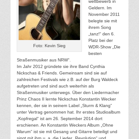
wettbewerb in
Geldern. Im
November 2011
belegte sie mit
ihrem Song
„tanz!“ den 6.
Platz bei der
Foto: Kevin Sieg
WDR-Show „Die
besten
Straßenmusiker aus NRW“.
Im Jahr 2012 gründete sie ihre Band Cynthia
Nickschas & Friends. Gemeinsam sind sie auf
zahlreichen Festivals wie z.B. auf der Burg Waldeck
aufgetreten und sind auch weiterhin als
Straßenmusiker unterwegs. Über den Liedermacher
Prinz Chaos II lernte Nickschas Konstantin Wecker
kennen, der sie in seinem Label „Sturm & Klang“
unter Vertrag genommen hat. Ihr erstes Studioalbum
„Kopfregal“ ist am 26. September 2014 dort
erschienen. An Konstantin Weckers Album „Ohne
Warum“ ist sie mit Gesang und Gitarre beteiligt und
singt mit ihm u. a. die Lieder „Revolution“ und