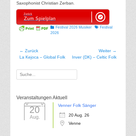
Saxophonist Christian Zerban.
Zurück
Zum Spielplan
Kategorien
Tags
Festival 2026 Musiker
Festival
2026
Beitragsnavigation
← Zurück
Weiter →
Vorhergehender
Nächster
La Kejoca – Global Folk
Inver (DK) – Celtic Folk
Beitrag:
Beitrag:
Suche
für:
Veranstaltungen Aktuell
Venner Folk Sänger
20
20 Aug. 26
Aug.
Venne