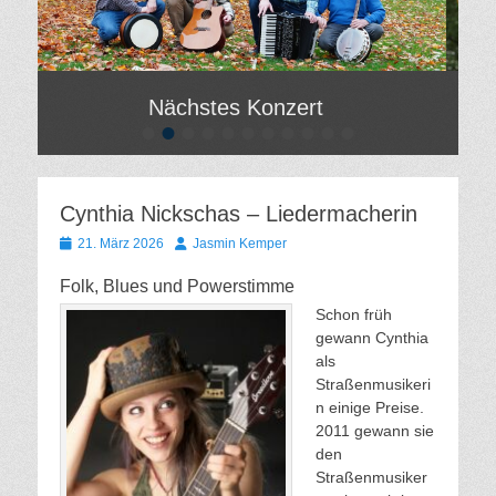
Nächstes Konzert
•
•
•
•
•
•
•
•
•
•
•
Gepostet
Gepos
am
am
Von
Von
Hilde
Hilde
Cynthia Nickschas – Liedermacherin
Gatzweiler
Gatzw
Gepostet
Autor
21. März 2026
Jasmin Kemper
am
Folk, Blues und Powerstimme
Schon früh
gewann Cynthia
als
Straßenmusikeri
n einige Preise.
2011 gewann sie
den
Straßenmusiker