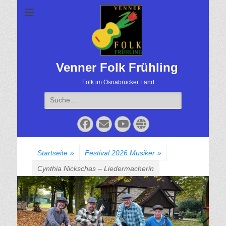
Venner Folk Frühling
Folk im Osnabrücker Land
Suche
für:
Facebook
Email
YouTube
Website
Startseite
»
Festival 2026 Musiker
»
Cynthia Nickschas – Liedermacherin