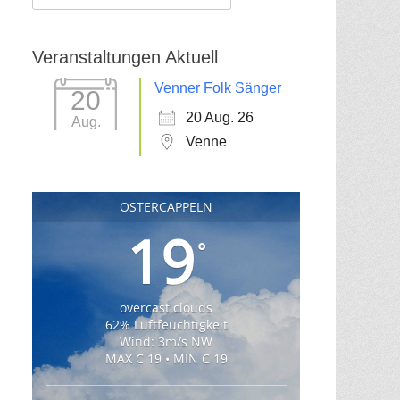
für:
Veranstaltungen Aktuell
Venner Folk Sänger
20
20 Aug. 26
Aug.
Venne
OSTERCAPPELN
19
°
overcast clouds
62% Luftfeuchtigkeit
Wind: 3m/s NW
MAX C 19 • MIN C 19