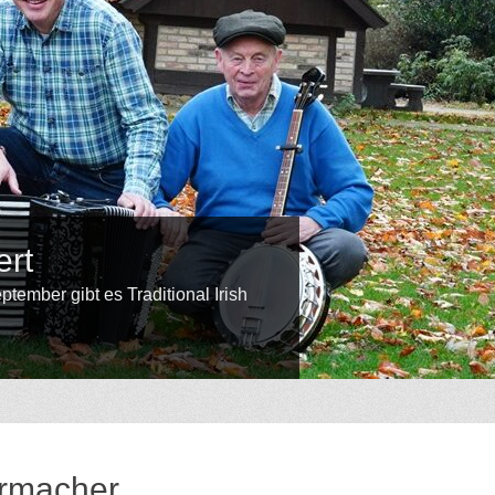
l Irish
•
•
•
•
•
•
•
•
•
•
•
ermacher