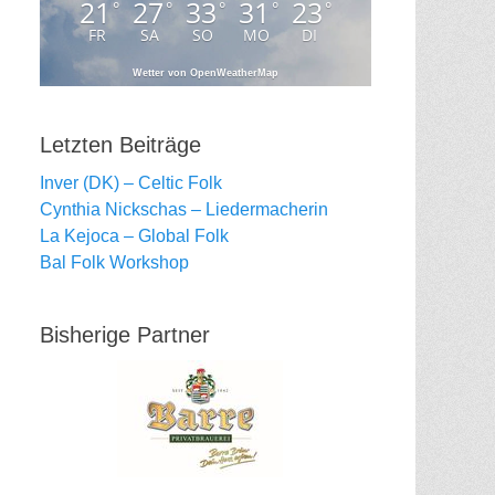
21
27
33
31
23
°
°
°
°
°
FR
SA
SO
MO
DI
Wetter von OpenWeatherMap
Letzten Beiträge
Inver (DK) – Celtic Folk
Cynthia Nickschas – Liedermacherin
La Kejoca – Global Folk
Bal Folk Workshop
Bisherige Partner