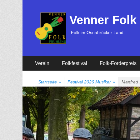
Venner Folk
Folk im Osnabrücker Land
Erstes
Zum
Verein
Folkfestival
Folk-Förderpreis
Inhalt:
Menü
Startseite
»
Festival 2026 Musiker
»
Manfred 