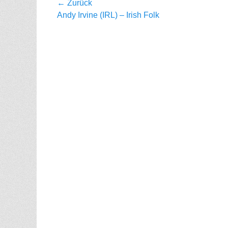
Beitragsnavigation
← Zurück
Vorhergehender
Andy Irvine (IRL) – Irish Folk
Beitrag: