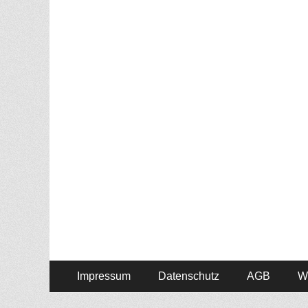
Menü
Zum
Impressum
Datenschutz
AGB
W
Inhalt:
Fußzeile