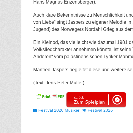
Hans Magnus Enzensberger).
Auch klare Bekenntnisse zu Menschlichkeit und 
von Liebe“ singt Jaspers zu eigener Melodie i
Jugend) des Norwegers Nordahl Grieg aus dem J
Ein Kleinod, das vielleicht wie dazumal 1981 da
Volksliedcharakter annehmen könnte, ist sein
Anderen“ vom palästinensischen Lyriker Mahm
Manfred Jaspers begleitet diese und weitere sei
(Text: Jens-Peter Müller)
Zurück
Zum Spielplan
Kategorien
Tags
Festival 2026 Musiker
Festival 2026