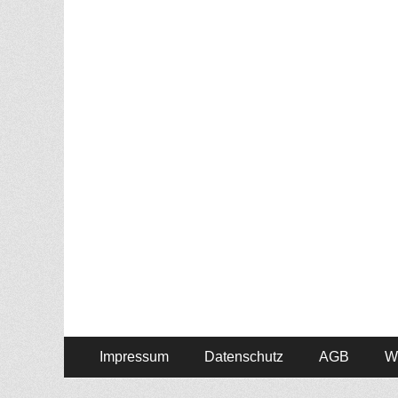
Menü
Zum
Impressum
Datenschutz
AGB
W
Inhalt:
Fußzeile