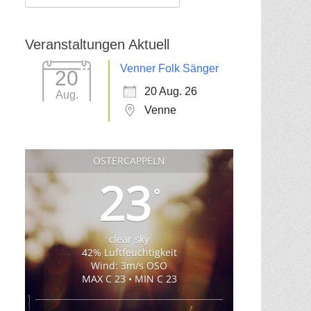
für:
Veranstaltungen Aktuell
Venner Folk Sänger
20
20 Aug. 26
Aug.
Venne
OSTERCAPPELN
23
°
clear sky
42% Luftfeuchtigkeit
Wind: 3m/s OSO
MAX C 23 • MIN C 23