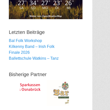
27
34
27
23
26
°
°
°
°
°
SA
SO
MO
DI
MI
Wetter von OpenWeatherMap
Letzten Beiträge
Bal Folk Workshop
Kilkenny Band – Irish Folk
Finale 2026
Ballettschule Watkins – Tanz
Bisherige Partner