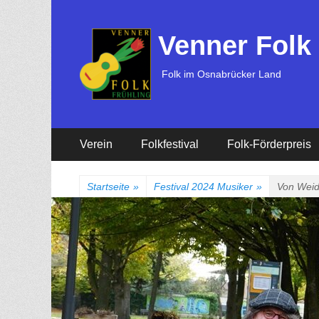
Venner Folk
Folk im Osnabrücker Land
Erstes
Zum
Verein
Folkfestival
Folk-Förderpreis
Inhalt:
Menü
Startseite
»
Festival 2024 Musiker
»
Von Weid