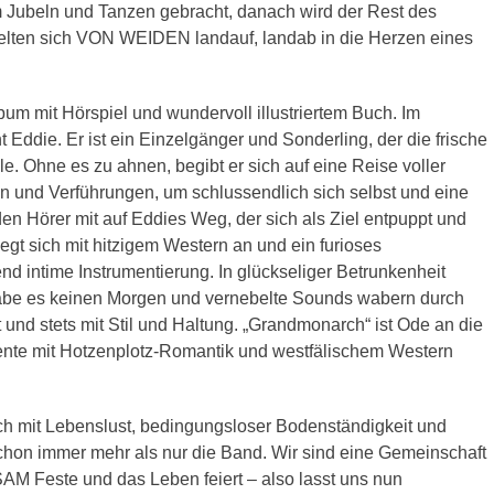
 Jubeln und Tanzen gebracht, danach wird der Rest des
ielten sich VON WEIDEN landauf, landab in die Herzen eines
bum mit Hörspiel und wundervoll illustriertem Buch. Im
Eddie. Er ist ein Einzelgänger und Sonderling, der die frische
le. Ohne es zu ahnen, begibt er sich auf eine Reise voller
 und Verführungen, um schlussendlich sich selbst und eine
Hörer mit auf Eddies Weg, der sich als Ziel entpuppt und
gt sich mit hitzigem Western an und ein furioses
end intime Instrumentierung. In glückseliger Betrunkenheit
be es keinen Morgen und vernebelte Sounds wabern durch
 und stets mit Stil und Haltung. „Grandmonarch“ ist Ode an die
ente mit Hotzenplotz-Romantik und westfälischem Western
 mit Lebenslust, bedingungsloser Bodenständigkeit und
hon immer mehr als nur die Band. Wir sind eine Gemeinschaft
M Feste und das Leben feiert – also lasst uns nun