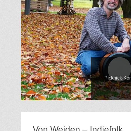
Gepostet
Picknick-Konzert im
am
Von
Hilde
Gatzweiler
Von Weiden – Indiefolk