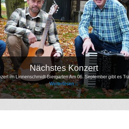
Nächstes Konzert
 Linnenschmidt-Biergarten Am 06. September gibt es Traditional
Weiterlesen ...
•
•
•
•
•
•
•
•
•
•
•