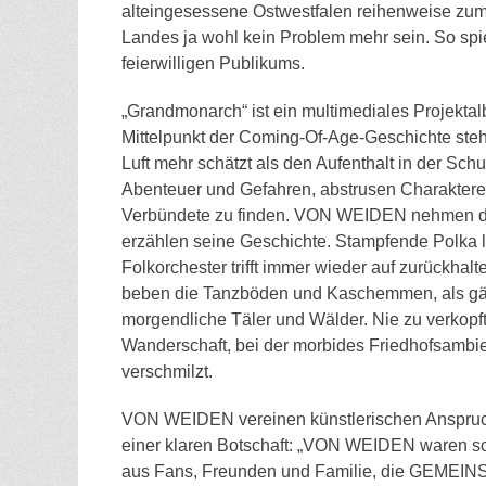
alteingesessene Ostwestfalen reihenweise zum
Landes ja wohl kein Problem mehr sein. So sp
feierwilligen Publikums.
„Grandmonarch“ ist ein multimediales Projektal
Mittelpunkt der Coming-Of-Age-Geschichte steht 
Luft mehr schätzt als den Aufenthalt in der Schu
Abenteuer und Gefahren, abstrusen Charakteren
Verbündete zu finden. VON WEIDEN nehmen den 
erzählen seine Geschichte. Stampfende Polka le
Folkorchester trifft immer wieder auf zurückhalt
beben die Tanzböden und Kaschemmen, als gä
morgendliche Täler und Wälder. Nie zu verkopft
Wanderschaft, bei der morbides Friedhofsambi
verschmilzt.
VON WEIDEN vereinen künstlerischen Anspruch
einer klaren Botschaft: „VON WEIDEN waren sc
aus Fans, Freunden und Familie, die GEMEINSA