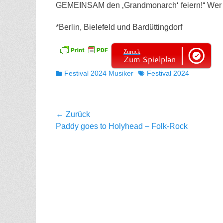
GEMEINSAM den ‚Grandmonarch‘ feiern!“ Wer i
*Berlin, Bielefeld und Bardüttingdorf
Zurück
Zum Spielplan
Kategorien
Tags
Festival 2024 Musiker
Festival 2024
Beitragsnavigation
← Zurück
Vorhergehender
Paddy goes to Holyhead – Folk-Rock
Beitrag: