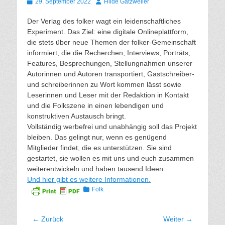
Gepostet
Autor
29. September 2022
Hilde Gatzweiler
am
Der Verlag des folker wagt ein leidenschaftliches
Experiment. Das Ziel: eine digitale Onlineplattform,
die stets über neue Themen der folker-Gemeinschaft
informiert, die die Recherchen, Interviews, Porträts,
Features, Besprechungen, Stellungnahmen unserer
Autorinnen und Autoren transportiert, Gastschreiber-
und schreiberinnen zu Wort kommen lässt sowie
Leserinnen und Leser mit der Redaktion in Kontakt
und die Folkszene in einen lebendigen und
konstruktiven Austausch bringt.
Vollständig werbefrei und unabhängig soll das Projekt
bleiben. Das gelingt nur, wenn es genügend
Mitglieder findet, die es unterstützen. Sie sind
gestartet, sie wollen es mit uns und euch zusammen
weiterentwickeln und haben tausend Ideen.
Und hier gibt es weitere Informationen.
Kategorien
Folk
Beitragsnavigation
← Zurück
Weiter →