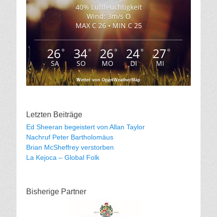
40% Luftfeuchtigkeit
Wind: 3m/s O
MAX C 26 • MIN C 25
26
34
26
24
27
°
°
°
°
°
SA
SO
MO
DI
MI
Wetter von OpenWeatherMap
Letzten Beiträge
Ed Sheeran begeistert von Allan Taylor
Nachruf Peter Bartholomäus
Brian McSheffrey verstorben
La Kejoca – Global Folk
Bisherige Partner