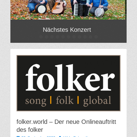
Nächstes Konzert
•
•
•
•
•
•
•
•
•
•
•
Gepostet
Gep
am
am
Von
Von
Hilde
Hild
Gatzweiler
Gat
folker.world – Der neue Onlineauftritt
des folker