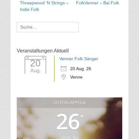
Vorhergehender
Nächster
Threepwood ’N Strings –
FolkVenner – Bal Folk
Beitrag:
Beitrag:
Indie Folk
Suche
für:
Veranstaltungen Aktuell
Venner Folk Sänger
20
20 Aug. 26
Aug.
Venne
OSTERCAPPELN
26
°
clear sky