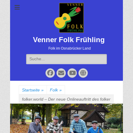
Venner Folk Frühling
Folk im Osnabrücker Land
Suche
für:
Facebook
Email
YouTube
Website
Startseite
»
Folk
»
folker.world – Der neue Onlineauftritt des folker