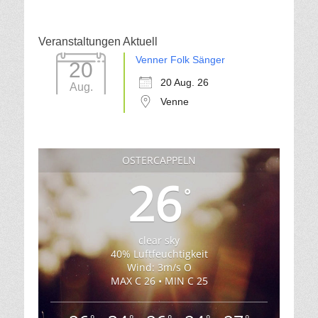
Veranstaltungen Aktuell
Venner Folk Sänger
20
20 Aug. 26
Aug.
Venne
OSTERCAPPELN
26
°
clear sky
40% Luftfeuchtigkeit
Wind: 3m/s O
MAX C 26 • MIN C 25