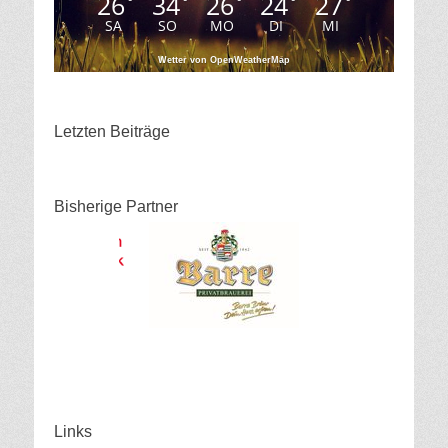
26
34
26
24
27
°
°
°
°
°
SA
SO
MO
DI
MI
Wetter von OpenWeatherMap
Letzten Beiträge
Bisherige Partner
Links