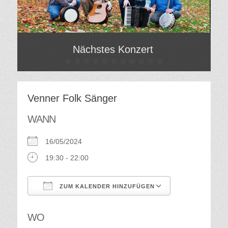
Nächstes Konzert
•
•
•
•
•
•
•
•
•
•
•
Gepostet
Ge
am
am
Von
Vo
Hilde
Hil
Venner Folk Sänger
Gatzweiler
Gat
WANN
16/05/2024
19:30 - 22:00
ZUM KALENDER HINZUFÜGEN
ICS herunterladen
Google Kalend
WO