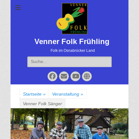
Venner Folk Frühling
Folk im Osnabrücker Land
Suche
für:
Facebook
Email
YouTube
Website
Startseite
»
Veranstaltung
»
Venner Folk Sänger