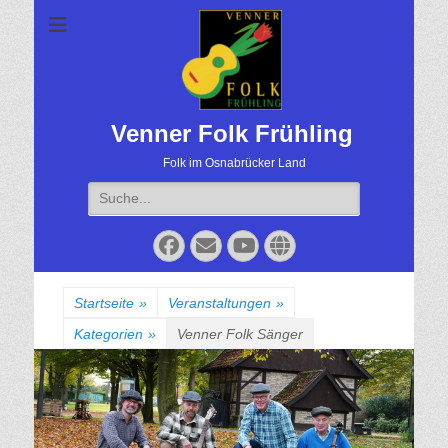
Venner Folk Frühling
Folk im Osnabrücker Land
Suche
für:
Facebook
Email
YouTube
Website
Startseite
»
Veranstaltungen
»
Kategorien
»
Venner Folk Sänger