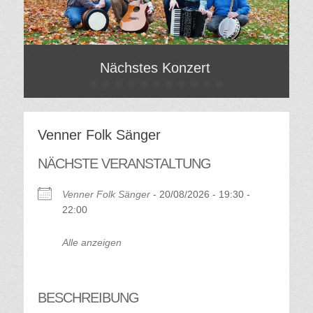
Nächstes Konzert
•
•
•
•
•
•
•
•
•
•
•
Gepostet
Ge
am
am
Von
Vo
Hilde
Hil
Venner Folk Sänger
Gatzweiler
Gat
NÄCHSTE VERANSTALTUNG
Venner Folk Sänger
- 20/08/2026 - 19:30 -
22:00
Alle anzeigen
BESCHREIBUNG