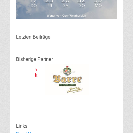
DO
FR
SA
SO
MO
Wetter von OpenWeatherMap
Letzten Beiträge
Bisherige Partner
Links