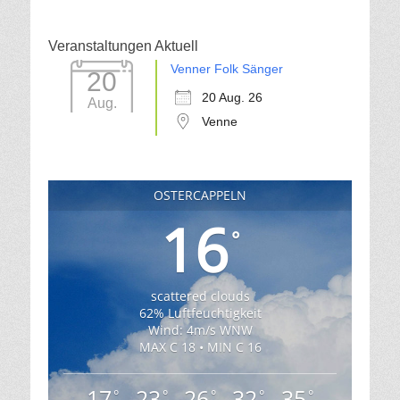
Veranstaltungen Aktuell
Venner Folk Sänger
20
20 Aug. 26
Aug.
Venne
OSTERCAPPELN
16
°
scattered clouds
62% Luftfeuchtigkeit
Wind: 4m/s WNW
MAX C 18 • MIN C 16
17
23
26
32
35
°
°
°
°
°