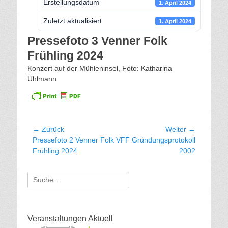
Erstellungsdatum
1. April 2024
Zuletzt aktualisiert
1. April 2024
Pressefoto 3 Venner Folk
Frühling 2024
Konzert auf der Mühleninsel, Foto: Katharina
Uhlmann
Beitragsnavigation
← Zurück
Weiter →
Vorhergehender
Nächster
Pressefoto 2 Venner Folk
VFF Gründungsprotokoll
Beitrag:
Beitrag:
Frühling 2024
2002
Suche
für:
Veranstaltungen Aktuell