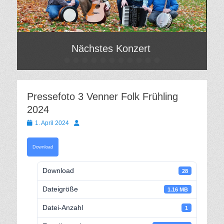
Nächstes Konzert
•
•
•
•
•
•
•
•
•
•
•
Gepostet
Ge
am
am
Von
Vo
Hilde
Hil
Pressefoto 3 Venner Folk Frühling
Gatzweiler
Gat
2024
Gepostet
Autor
1. April 2024
am
Download
Download
28
Dateigröße
1.16 MB
Datei-Anzahl
1