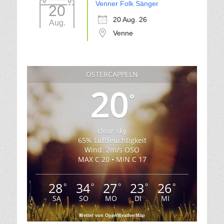
Venner Folk Sänger
20
20 Aug. 26
Aug.
Venne
OSTERCAPPELN
20
°
clear sky
65% Luftfeuchtigkeit
Wind: 2m/s OSO
MAX C 20 • MIN C 17
28
34
27
23
26
°
°
°
°
°
SA
SO
MO
DI
MI
Wetter von OpenWeatherMap