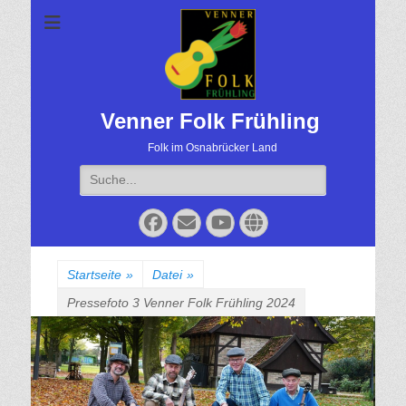
Venner Folk Frühling
Folk im Osnabrücker Land
Suche
für:
Facebook
Email
YouTube
Website
Startseite
»
Datei
»
Pressefoto 3 Venner Folk Frühling 2024