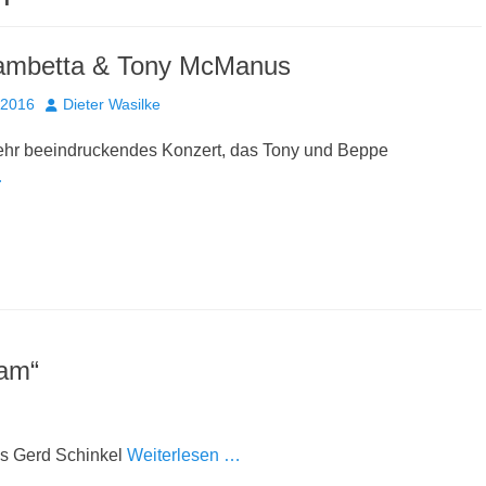
ambetta & Tony McManus
Autor
 2016
Dieter Wasilke
ehr beeindruckendes Konzert, das Tony und Beppe
…
ram“
as Gerd Schinkel
Weiterlesen …