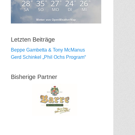
28
35
27
24
26
°
°
°
°
°
SA
SO
MO
DI
MI
Wetter von OpenWeatherMap
Letzten Beiträge
Beppe Gambetta & Tony McManus
Gerd Schinkel „Phil Ochs Program“
Bisherige Partner