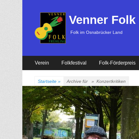
Venner Folk
Folk im Osnabrücker Land
Erstes
Zum
Verein
Folkfestival
Folk-Förderpreis
Inhalt:
Menü
Startseite
»
Archive für »
Konzertkritiken