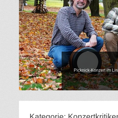
Nächs
Gepostet
Picknick-Konzert im Linnenschmidt-Bier
am
We
Von
Hilde
Gatzweiler
Kategorie:
Konzertkritike