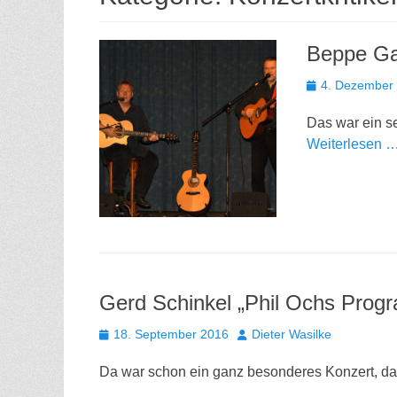
Beppe G
Gepostet
4. Dezember
am
Das war ein s
Weiterlesen 
Gerd Schinkel „Phil Ochs Prog
Gepostet
Autor
18. September 2016
Dieter Wasilke
am
Da war schon ein ganz besonderes Konzert, d