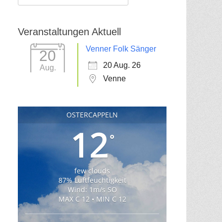
für:
Veranstaltungen Aktuell
Venner Folk Sänger
20
20 Aug. 26
Aug.
Venne
OSTERCAPPELN
12
°
few clouds
87% Luftfeuchtigkeit
Wind: 1m/s SO
MAX C 12 • MIN C 12