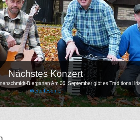
tes Konzert
garten Am 06. September gibt es Traditional Irish
iterlesen ...
•
•
•
•
•
•
•
•
•
•
•
n