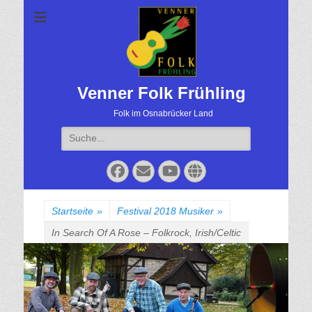
Venner Folk Frühling
Folk im Osnabrücker Land
Suche
für:
Facebook
Email
YouTube
Website
Startseite
»
Festival 2018 Musiker
»
In Search Of A Rose – Folkrock, Irish/Celtic