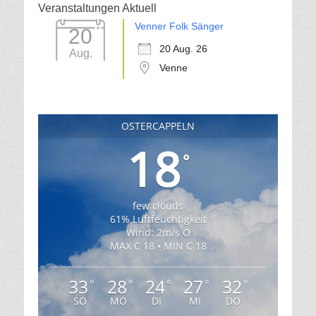
Veranstaltungen Aktuell
Venner Folk Sänger
20
20 Aug. 26
Aug.
Venne
OSTERCAPPELN
18
°
few clouds
61% Luftfeuchtigkeit
Wind: 2m/s O
MAX C 18 • MIN C 18
33
28
24
27
32
°
°
°
°
°
SO
MO
DI
MI
DO