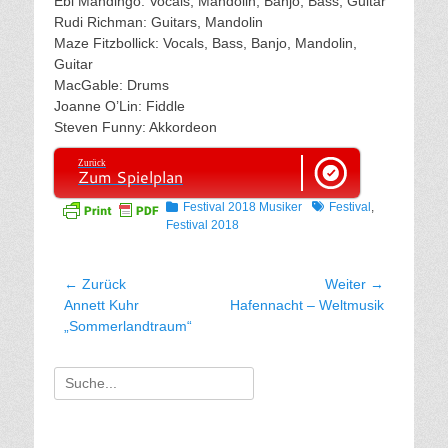
Ebl Mandingo: Vocals, Mandolin, Banjo, Bass, Guitar
Rudi Richman: Guitars, Mandolin
Maze Fitzbollick: Vocals, Bass, Banjo, Mandolin,
Guitar
MacGable: Drums
Joanne O’Lin: Fiddle
Steven Funny: Akkordeon
Zurück
Zum Spielplan
Kategorien
Tags
Festival 2018 Musiker
Festival
,
Festival 2018
Beitragsnavigation
← Zurück
Weiter →
Vorhergehender
Nächster
Annett Kuhr
Hafennacht – Weltmusik
Beitrag:
Beitrag:
„Sommerlandtraum“
Suche
für: