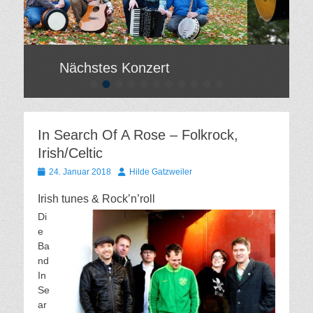
Nächstes Konzert
•
•
•
•
•
•
•
•
•
•
•
ostet
Gepostet
am
Von
e
Hilde
In Search Of A Rose – Folkrock,
zweiler
Gatzweiler
Irish/Celtic
Gepostet
Autor
24. Januar 2018
Hilde Gatzweiler
am
Irish tunes & Rock’n’roll
Di
e
Ba
nd
In
Se
ar