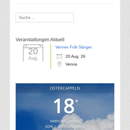
Suche
für:
Veranstaltungen Aktuell
Venner Folk Sänger
20
20 Aug. 26
Aug.
Venne
OSTERCAPPELN
18
°
overcast clouds
60% Luftfeuchtigkeit