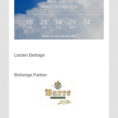
Wind: 1m/s O
MAX C 19 • MIN C 18
18
28
34
29
24
°
°
°
°
°
FR
SA
SO
MO
DI
Wetter von OpenWeatherMap
Letzten Beiträge
Bisherige Partner