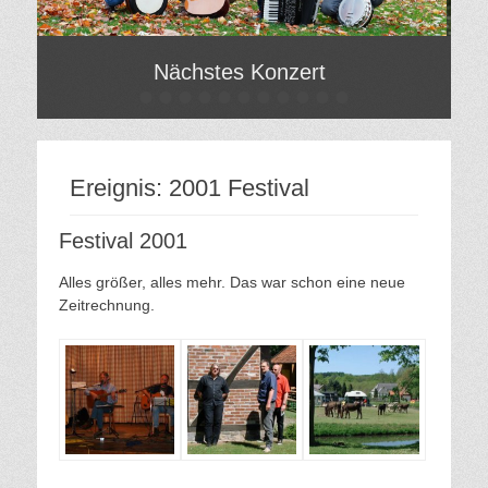
Nächstes Konzert
•
•
•
•
•
•
•
•
•
•
•
Gepostet
Gep
am
am
Von
Von
Ereignis:
2001 Festival
Festival 2001
Alles größer, alles mehr. Das war schon eine neue
Zeitrechnung.