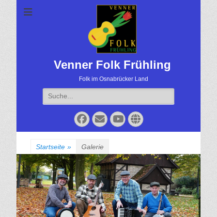
Venner Folk Frühling
Folk im Osnabrücker Land
Suche
für:
Facebook
Email
YouTube
Website
Startseite
»
Galerie