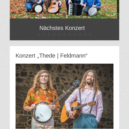
Nächstes Konzert
•
•
•
•
•
•
•
•
•
•
•
Gepostet
Gepo
am
am
Von
Von
Hilde
Hilde
Konzert „Thede | Feldmann“
Gatzweiler
Gatzw