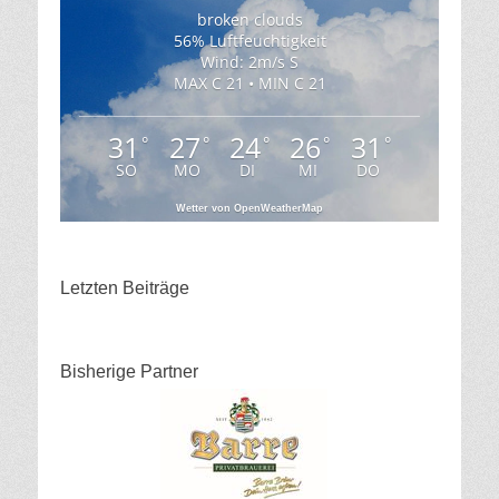
broken clouds
56% Luftfeuchtigkeit
Wind: 2m/s S
MAX C 21 • MIN C 21
31
27
24
26
31
°
°
°
°
°
SO
MO
DI
MI
DO
Wetter von OpenWeatherMap
Letzten Beiträge
Bisherige Partner