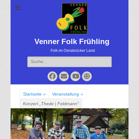
Venner Folk Frühling
Folk im Osnabrücker Land
Suche
für:
Facebook
Email
YouTube
Website
Startseite
»
Veranstaltung
»
Konzert „Thede | Feldmann“