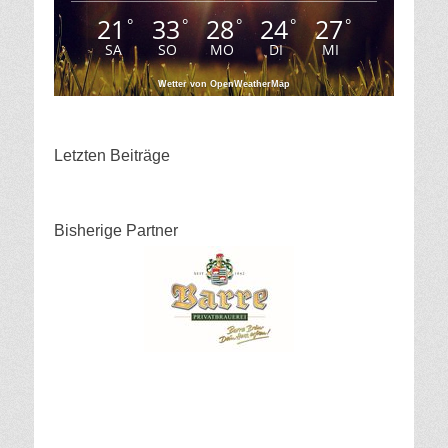
21
33
28
24
27
°
°
°
°
°
SA
SO
MO
DI
MI
Wetter von OpenWeatherMap
Letzten Beiträge
Bisherige Partner