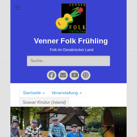
Venner Folk Frühling
Folk im Osnabrücker Land
Suche
für:
Facebook
Email
YouTube
Website
Startseite
»
Veranstaltung
»
Svavar Knútur (Island)