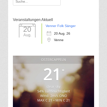
für:
Veranstaltungen Aktuell
Venner Folk Sänger
20
20 Aug. 26
Aug.
Venne
OSTERCAPPELN
21
°
clear sky
54% Luftfeuchtigkeit
Wind: 2m/s ONO
MAX C 21 • MIN C 21