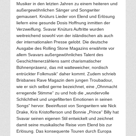
Musiker in den letzten Jahren zu einem heiteren und
außergewöhnlichen Sänger und Songwriter
gemausert. Knúturs Lieder von Elend und Erlösung
liefern eine gesunde Dosis Hoffnung inmitten der
Verzweiflung. Svavar Knúturs Auftritte wurden
weitreichend sowohl von der isländischen als auch
der internationalen Presse gelobt. Die deutsche
Ausgabe des Rolling Stone Magazins erwähnte vor
allem Svavars außergewöhnliches Talent des
Geschichtenerzählens samt charismatischer
Bühnenpräsenz, das mit watteweicher, nordisch
entrückter Folkmusik“ daher kommt. Zudem schrieb
Brisbanes Rave Magazin dem jungen Troubadour,
wie er sich selbst gerne bezeichnet, eine „Ohnmacht
erregende Stimme“ zu und hob die „wundervolle
Schlichtheit und ungefilterten Emotionen in seinen
Songs“ hervor. Beeinflusst von Songwritern wie Nick
Drake, Kris Kristofferson und Bonnie „Prince“ Billy hat
Svavar seinen eigenen Stil entwickelt und zeichnet
damit seine musikalische Reise vom Elend bis zur
Erlösung. Das konsequente Touren durch Europa