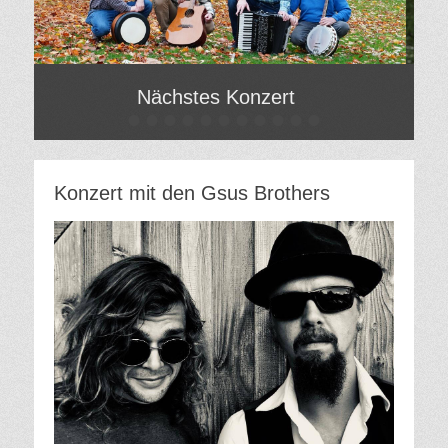
Nächstes Konzert
•
•
•
•
•
•
•
•
•
•
•
Gepostet
Gepo
am
am
Von
Von
Hilde
Hilde
Konzert mit den Gsus Brothers
Gatzweiler
Gatz