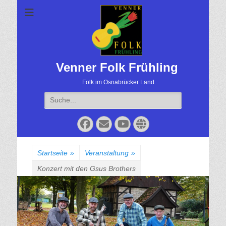
Venner Folk Frühling
Folk im Osnabrücker Land
Suche
für:
Facebook
Email
YouTube
Website
Startseite
»
Veranstaltung
»
Konzert mit den Gsus Brothers