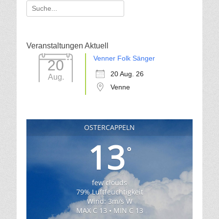
Suche
für:
Veranstaltungen Aktuell
Venner Folk Sänger
20
20 Aug. 26
Aug.
Venne
OSTERCAPPELN
13
°
few clouds
79% Luftfeuchtigkeit
Wind: 3m/s W
MAX C 13 • MIN C 13