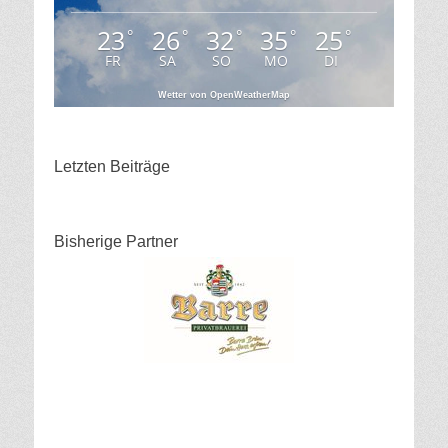
23
26
32
35
25
°
°
°
°
°
FR
SA
SO
MO
DI
Wetter von OpenWeatherMap
Letzten Beiträge
Bisherige Partner