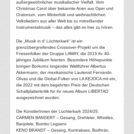
außergewöhnlicher musikalischer Vielfalt. Vom
Christmas Carol über bekannte Arien aus Oper und
Oratorium, vom Winterfolk und weihnachtlichen
Volksliedern aus aller Welt bis zu mitreißender
Instrumentalmusik – das alles gibt es hier zu hören.
Die „Musik in d‘ Lüchterkark“ ist ein
grenzübergreifendes Crossover-Projekt um die
Friesenfolker der Gruppe LAWAY, die 2019 ihr 40-
jähriges Jubiläum feierten. Besondere Höhepunkte
bringen Borkums singender Wattführer Albertus
Akkermann, der mexikanische Lautenist Fernando
Olivas und die Global-Folker von LA KEJOCA mit ein,
die 2022 mit dem begehrten Preis der Deutschen
Schallplattenkritik für ihr neues Album LIBERTAD
ausgezeichnet wurden.
Die KünstlerInnen der Lüchterkark 2024/25:
CARMEN BANGERT – Gesang, Drehleier, Whistles,
Banjolele, Bombo Legüero
KENO BRANDT – Gesang, Kontrabass, Bodhrán,