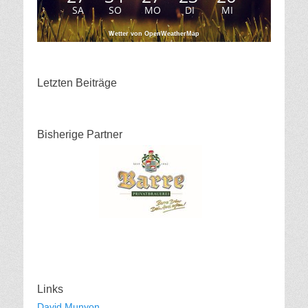
SA
SO
MO
DI
MI
Wetter von OpenWeatherMap
Letzten Beiträge
Bisherige Partner
Links
David Munyon