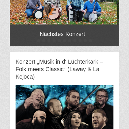
Nächstes Konzert
•
•
•
•
•
•
•
•
•
•
•
Gepostet
Gepo
am
am
Von
Von
Hilde
Hilde
Konzert „Musik in d‘ Lüchterkark –
Gatzweiler
Gatz
Folk meets Classic“ (Laway & La
Kejoca)