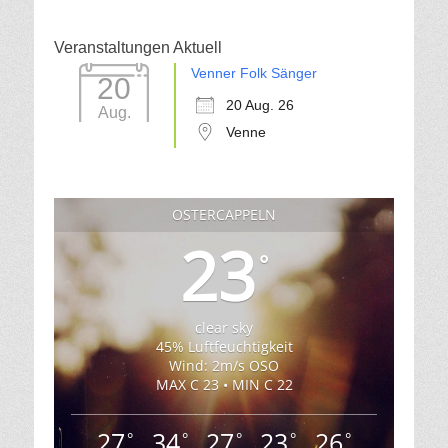
Veranstaltungen Aktuell
Venner Folk Sänger
20
20 Aug. 26
Aug.
Venne
OSTERCAPPELN
23
°
clear sky
45% Luftfeuchtigkeit
Wind: 2m/s OSO
MAX C 23 • MIN C 22
27
34
27
23
26
°
°
°
°
°