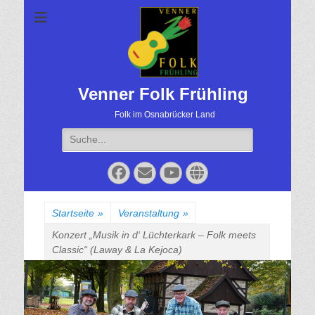
Venner Folk Frühling
Folk im Osnabrücker Land
Suche
für:
Facebook
Email
YouTube
Website
Startseite
»
Veranstaltung
»
Konzert „Musik in d‘ Lüchterkark – Folk meets
Classic“ (Laway & La Kejoca)