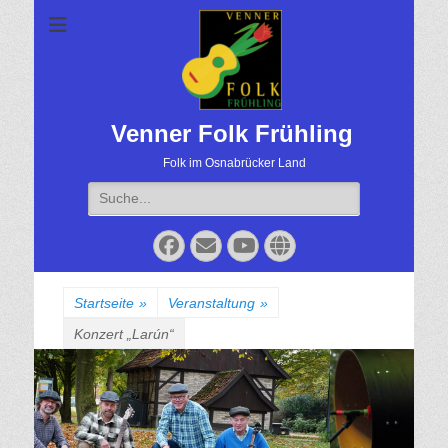
Venner Folk Frühling
Folk im Osnabrücker Land
Suche
für:
Facebook
Email
YouTube
Website
Startseite
»
Veranstaltung
»
Konzert „Larún“