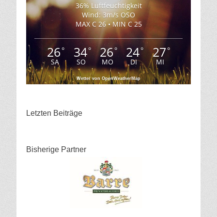
36% Luftfeuchtigkeit
Wind: 3m/s OSO
MAX C 26 • MIN C 25
26
34
26
24
27
°
°
°
°
°
SA
SO
MO
DI
MI
Wetter von OpenWeatherMap
Letzten Beiträge
Bisherige Partner