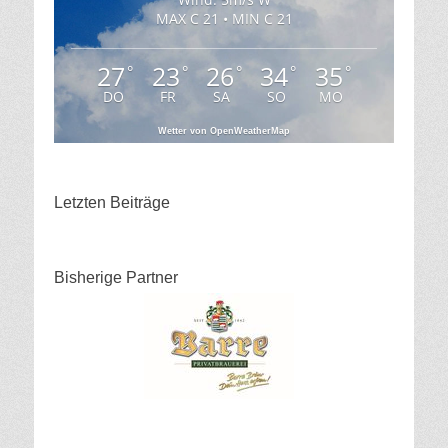
MAX C 21 • MIN C 21
27
23
26
34
35
°
°
°
°
°
DO
FR
SA
SO
MO
Wetter von OpenWeatherMap
Letzten Beiträge
Bisherige Partner