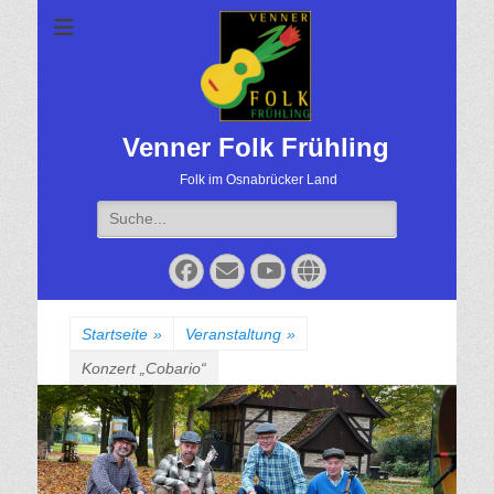
Venner Folk Frühling
Folk im Osnabrücker Land
Suche
für:
Facebook
Email
YouTube
Website
Startseite
»
Veranstaltung
»
Konzert „Cobario“