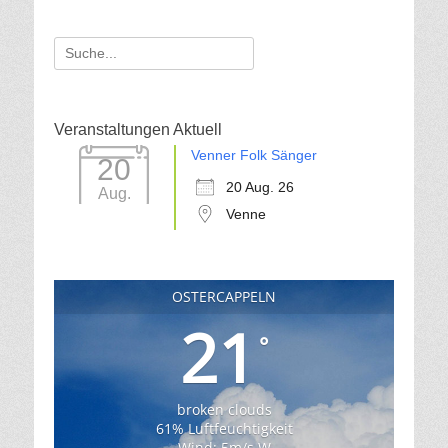
Suche
für:
Veranstaltungen Aktuell
Venner Folk Sänger
20
20 Aug. 26
Aug.
Venne
OSTERCAPPELN
21
°
broken clouds
61% Luftfeuchtigkeit
Wind: 5m/s W