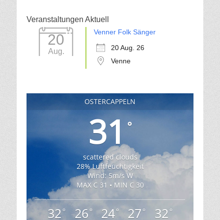
Veranstaltungen Aktuell
Venner Folk Sänger
20
20 Aug. 26
Aug.
Venne
OSTERCAPPELN
31
°
scattered clouds
28% Luftfeuchtigkeit
Wind: 5m/s W
MAX C 31 • MIN C 30
32
26
24
27
32
°
°
°
°
°