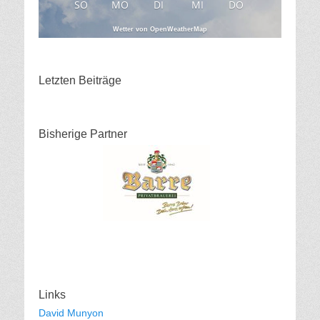
SO
MO
DI
MI
DO
Wetter von OpenWeatherMap
Letzten Beiträge
Bisherige Partner
Links
David Munyon