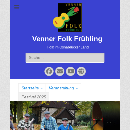
Venner Folk Frühling
Folk im Osnabrücker Land
Suche
für:
Facebook
Email
YouTube
Website
Startseite
»
Veranstaltung
»
Festival 2025