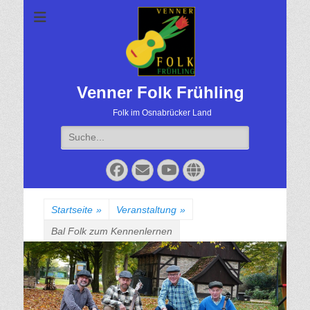
Venner Folk Frühling
Folk im Osnabrücker Land
Suche
für:
Facebook
Email
YouTube
Website
Startseite
»
Veranstaltung
»
Bal Folk zum Kennenlernen