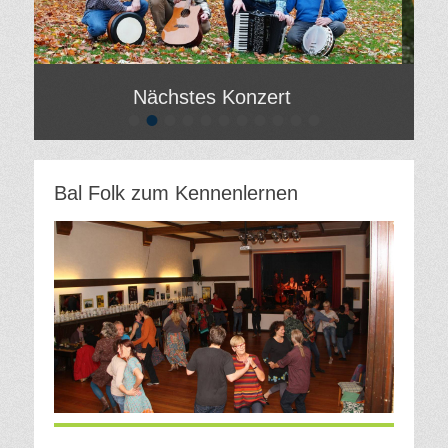
Nächstes Konzert
•
•
•
•
•
•
•
•
•
•
•
Gepostet
Gepos
am
am
Von
Von
Bal Folk zum Kennenlernen