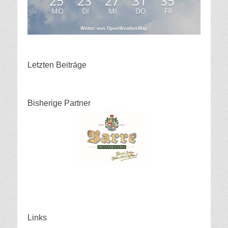
25
23
27
31
35
MO
DI
MI
DO
FR
Wetter von OpenWeatherMap
Letzten Beiträge
Bisherige Partner
Links