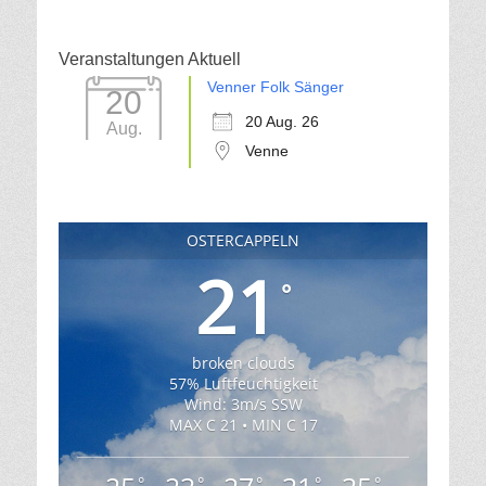
Veranstaltungen Aktuell
Venner Folk Sänger
20
20 Aug. 26
Aug.
Venne
OSTERCAPPELN
21
°
broken clouds
57% Luftfeuchtigkeit
Wind: 3m/s SSW
MAX C 21 • MIN C 17
°
°
°
°
°