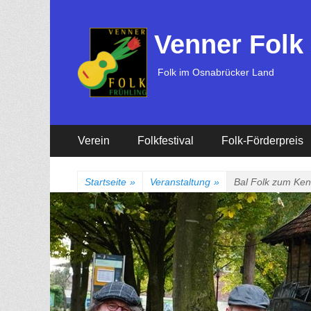
Venner Folk
Folk im Osnabrücker Land
Erstes
Zum
Verein
Folkfestival
Folk-Förderpreis
Inhalt:
Menü
Startseite
»
Veranstaltung
»
Bal Folk zum Ke