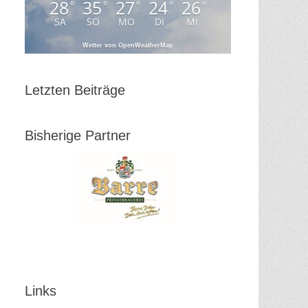
28
35
27
24
26
°
°
°
°
°
SA
SO
MO
DI
MI
Wetter von OpenWeatherMap
Letzten Beiträge
Bisherige Partner
Office 365
Outlook Live
Links