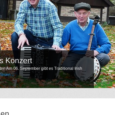
 Traditional Irish
•
•
•
•
•
•
•
•
•
•
•
nen