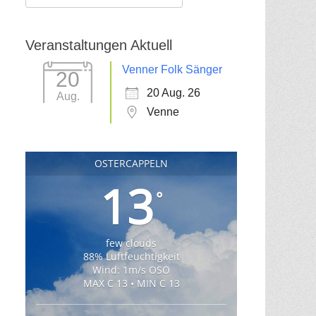
für:
Veranstaltungen Aktuell
Venner Folk Sänger
20
20 Aug. 26
Aug.
Venne
OSTERCAPPELN
13
°
few clouds
88% Luftfeuchtigkeit
Wind: 1m/s OSO
MAX C 13 • MIN C 13