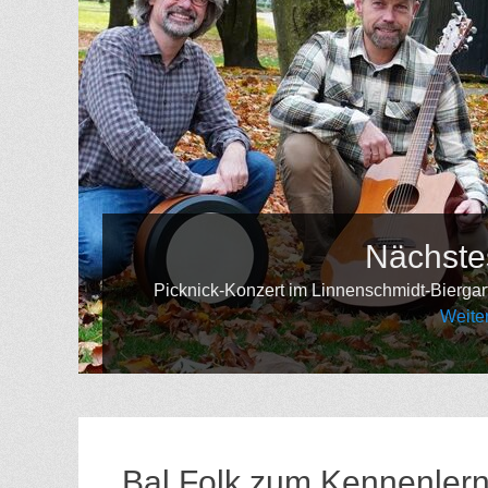
Nächstes Konzert
k-Konzert im Linnenschmidt-Biergarten Am 06. September gibt es
Weiterlesen ...
Bal Folk zum Kennenler