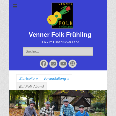
Venner Folk Frühling
Folk im Osnabrücker Land
Suche
für:
Facebook
Email
YouTube
Website
Startseite
»
Veranstaltung
»
Bal Folk Abend