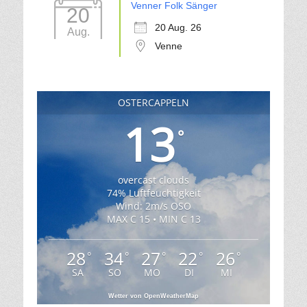
Venner Folk Sänger
20
20 Aug. 26
Aug.
Venne
OSTERCAPPELN
13
°
overcast clouds
74% Luftfeuchtigkeit
Wind: 2m/s OSO
MAX C 15 • MIN C 13
28
34
27
22
26
°
°
°
°
°
SA
SO
MO
DI
MI
Wetter von OpenWeatherMap