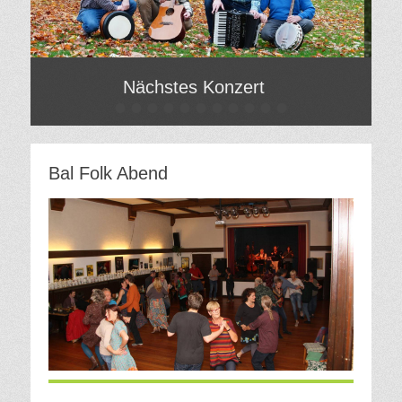
Nächstes Konzert
•
•
•
•
•
•
•
•
•
•
•
Gepostet
Gepo
am
am
Von
Von
Bal Folk Abend