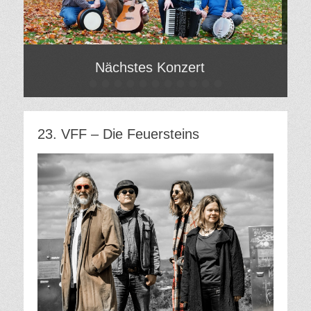
Nächstes Konzert
•
•
•
•
•
•
•
•
•
•
•
Gepostet
Gepo
am
am
Von
Von
Hilde
Hilde
23. VFF – Die Feuersteins
Gatzweiler
Gatz