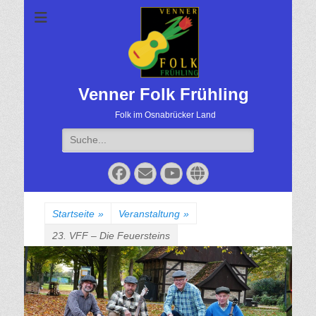
Venner Folk Frühling
Folk im Osnabrücker Land
Suche
für:
Facebook
Email
YouTube
Website
Startseite
»
Veranstaltung
»
23. VFF – Die Feuersteins