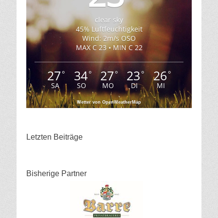
clear sky
45% Luftfeuchtigkeit
Wind: 2m/s OSO
MAX C 23 • MIN C 22
27
34
27
23
26
°
°
°
°
°
SA
SO
MO
DI
MI
Wetter von OpenWeatherMap
Letzten Beiträge
Bisherige Partner