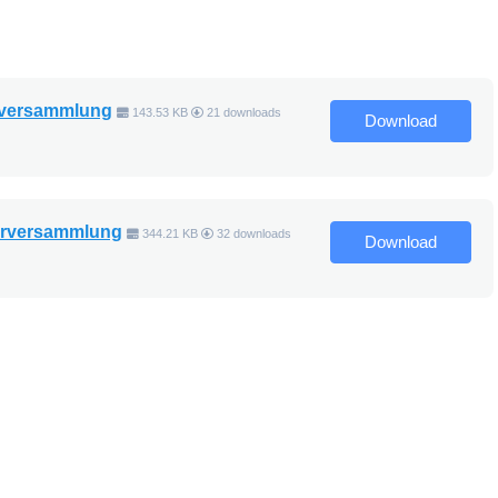
erversammlung
143.53 KB
21 downloads
Download
derversammlung
344.21 KB
32 downloads
Download