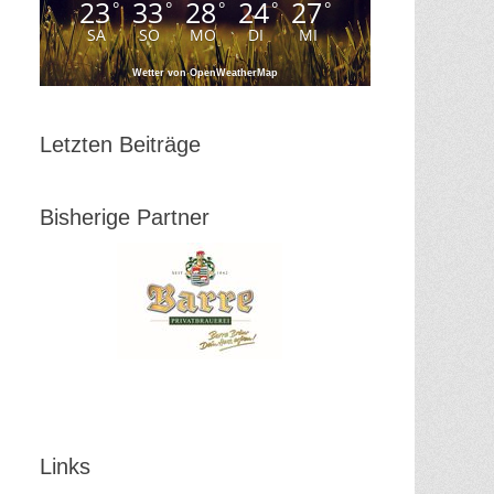
23
33
28
24
27
°
°
°
°
°
SA
SO
MO
DI
MI
Wetter von OpenWeatherMap
Letzten Beiträge
Bisherige Partner
Links