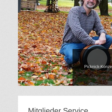
Gepostet
Picknick-Konzert im Linne
am
Von
Hilde
Gatzweiler
Mitglieder Service