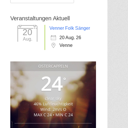
für:
Veranstaltungen Aktuell
Venner Folk Sänger
20
20 Aug. 26
Aug.
Venne
OSTERCAPPELN
24
°
clear sky
46% Luftfeuchtigkeit
Wind: 2m/s O
MAX C 24 • MIN C 24