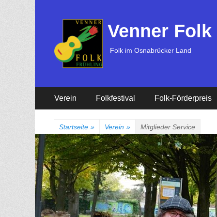
Venner Folk
Folk im Osnabrücker Land
Erstes
Zum
Verein
Folkfestival
Folk-Förderpreis
Inhalt:
Menü
Startseite
»
Verein
»
Mitglieder Service