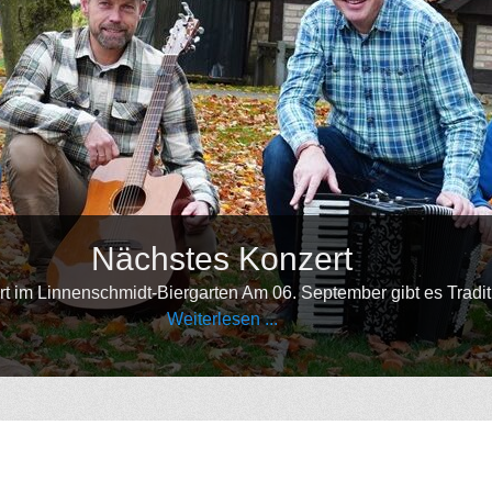
Nächstes Konzert
nschmidt-Biergarten Am 06. September gibt es Traditional Irish
Weiterlesen ...
•
•
•
•
•
•
•
•
•
•
•